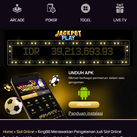
ARCADE
POKER
TOGEL
LIVE TV
IDR
39,213,693.93
UNDUH APK
Nikmati berbagai permainan dalam satu
gengaman
UNDUH
Panduan instalasi
Home
»
Slot Online
» King88 Menawarkan Pengalaman Judi Slot Online