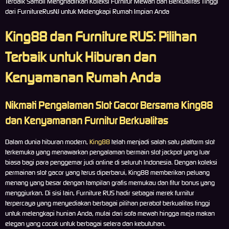
Terbaik Sambil Menghadirkan Koleksi Furnitur Mewah dan Berkualitas Tinggi
dari FurnitureRusNJ untuk Melengkapi Rumah Impian Anda
King88 dan Furniture RUS: Pilihan
Terbaik untuk Hiburan dan
Kenyamanan Rumah Anda
Nikmati Pengalaman Slot Gacor Bersama King88
dan Kenyamanan Furnitur Berkualitas
Dalam dunia hiburan modern,
King88
telah menjadi salah satu platform slot
terkemuka yang menawarkan pengalaman bermain slot jackpot yang luar
biasa bagi para penggemar judi online di seluruh Indonesia. Dengan koleksi
permainan slot gacor yang terus diperbarui, King88 memberikan peluang
menang yang besar dengan tampilan grafis memukau dan fitur bonus yang
menggiurkan. Di sisi lain, Furniture RUS hadir sebagai merek furnitur
terpercaya yang menyediakan berbagai pilihan perabot berkualitas tinggi
untuk melengkapi hunian Anda, mulai dari sofa mewah hingga meja makan
elegan yang cocok untuk berbagai selera dan kebutuhan.