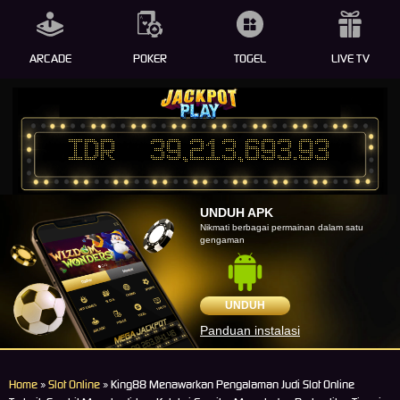
ARCADE
POKER
TOGEL
LIVE TV
IDR
39,213,693.93
UNDUH APK
Nikmati berbagai permainan dalam satu
gengaman
UNDUH
Panduan instalasi
Home
»
Slot Online
» King88 Menawarkan Pengalaman Judi Slot Online