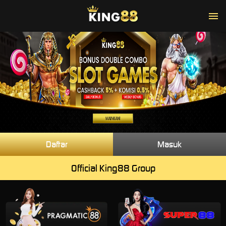
Daftar
Masuk
Official King88 Group